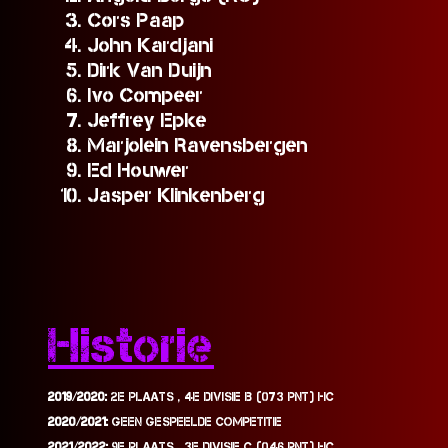
Cors Paap
John Kardjani
Dirk Van Duijn
Ivo Compeer
Jeffrey Epke
Marjolein Ravensbergen
Ed Houwer
Jasper Klinkenberg
Historie
2019/2020:
2E PLAATS , 4E DIVISIE B (073 PNT) HC​
2020/2021:
GEEN GESPEELDE COMPETITIE​
2021/2022:
9E PLAATS , 3E DIVISIE C (046 PNT) HC​