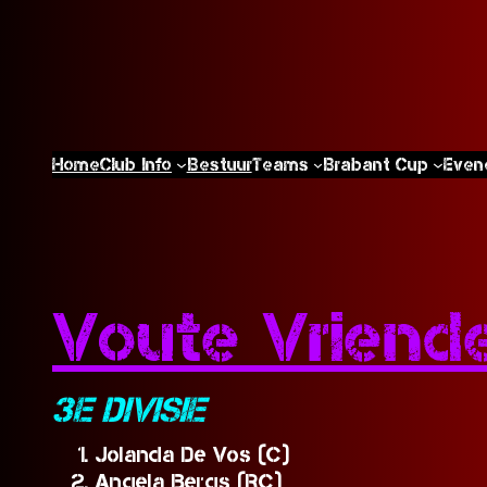
Home
Club Info
Bestuur
Teams
Brabant Cup
Even
Voute Vriend
3E DIVISIE
Jolanda De Vos (C)
Angela Bergs (RC)