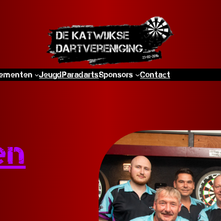
ementen
Jeugd
Paradarts
Sponsors
Contact
en