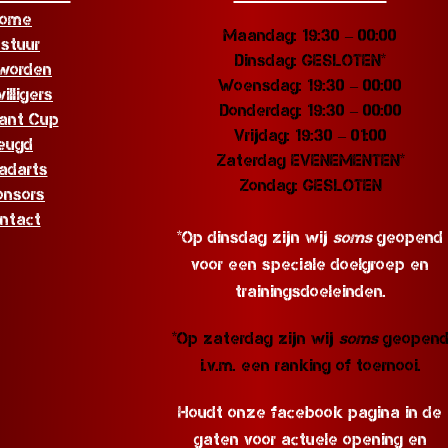
ome
Maandag: 19:30 – 00:00
stuur
Dinsdag: GESLOTEN*
 worden
Woensdag: 19:30 – 00:00
willigers
Donderdag: 19:30 – 00:00
ant Cup
Vrijdag: 19:30 – 01:00
eugd
Zaterdag EVENEMENTEN*
adarts
Zondag: GESLOTEN
onsors
ntact
*Op dinsdag zijn wij
soms
geopend
voor een speciale doelgroep en
trainingsdoeleinden.
*Op zaterdag zijn wij
soms
geopen
i.v.m. een ranking of toernooi.
Houdt onze facebook pagina in de
gaten voor actuele opening en