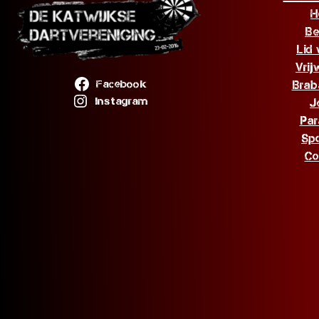
H
Be
Lid
Vrij
Facebook
Brab
Instagram
J
Par
Sp
Co