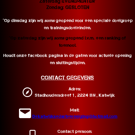
Zaterdag EVENEMENTEN*
Zondag: GESLOTEN
*Op dinsdag zijn wij
soms
geopend voor een speciale doelgroep
en trainingsdoeleinden.
*Op zaterdag zijn wij
soms
geopend i.v.m. een ranking of
toernooi.
Houdt onze facebook pagina in de gaten voor actuele opening
en sluitingstijden.
Contact Gegevens
Adres:
Stadhoudersdreef 1 , 2224 BN , Katwijk
Mail:
Dekatwijksedartvereniging@hotmail.com
Contact persoon: