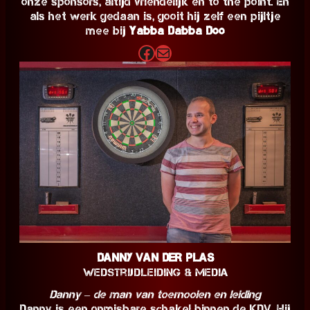
onze sponsors, altijd vriendelijk en to the point. En
als het werk gedaan is, gooit hij zelf een pijltje
mee bij
Yabba Dabba Doo
Facebook
E-mail
Danny van der Plas
Wedstrijdleiding & Media
Danny – de man van toernooien en leiding
Danny is een onmisbare schakel binnen de KDV. Hij