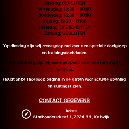
Dinsdag: GESLOTEN*
Woensdag: 19:30 – 00:00
Donderdag: 19:30 – 00:00
Vrijdag: 19:30 – 01:00
Zaterdag EVENEMENTEN*
Zondag: GESLOTEN
*Op dinsdag zijn wij
soms
geopend voor een speciale doelgroep
en trainingsdoeleinden.
*Op zaterdag zijn wij
soms
geopend i.v.m. een ranking of
toernooi.
Houdt onze facebook pagina in de gaten voor actuele opening
en sluitingstijden.
Contact Gegevens
Adres:
Stadhoudersdreef 1 , 2224 BN , Katwijk