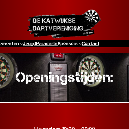
ementen
Jeugd
Paradarts
Sponsors
Contact
Openingstijden: