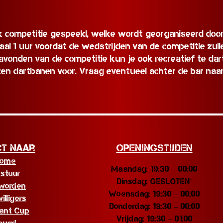
k competitie gespeeld, welke wordt georganiseerd door
l 1 uur voordat de wedstrijden van de competitie zullen 
avonden van de competitie kun je ook recreatief te dar
zen dartbanen voor. Vraag eventueel achter de bar naar
ct naar
Openingstijden
ome
Maandag: 19:30 – 00:00
stuur
Dinsdag: GESLOTEN*
 worden
Woensdag: 19:30 – 00:00
willigers
Donderdag: 19:30 – 00:00
ant Cup
Vrijdag: 19:30 – 01:00