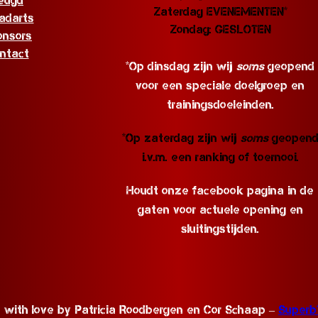
eugd
Zaterdag EVENEMENTEN*
adarts
Zondag: GESLOTEN
onsors
ntact
*Op dinsdag zijn wij
soms
geopend
voor een speciale doelgroep en
trainingsdoeleinden.
*Op zaterdag zijn wij
soms
geopen
i.v.m. een ranking of toernooi.
Houdt onze facebook pagina in de
gaten voor actuele opening en
sluitingstijden.
 with love by Patricia Roodbergen en Cor Schaap –
Super