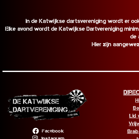
In de Katwijkse dartsvereniging wordt er oo
Elke avond wordt de Katwijkse Dartvereniging minimaa
de 
Hier zijn aangewe
Dire
H
Be
Lid
Vrij
Facebook
Brab
Instagram