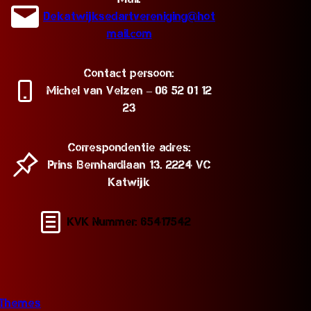
Dekatwijksedartvereniging@hot
mail.com
Contact persoon:
Michel van Velzen – 06 52 01 12
23
d
Correspondentie adres:
Prins Bernhardlaan 13. 2224 VC
Katwijk
KVK Nummer: 65417542
bThemes