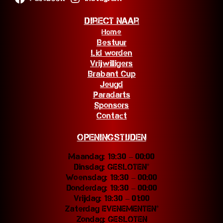
Direct naar
Home
Bestuur
Lid worden
Vrijwilligers
Brabant Cup
Jeugd
Paradarts
Sponsors
Contact
Openingstijden
Maandag: 19:30 – 00:00
Dinsdag: GESLOTEN*
Woensdag: 19:30 – 00:00
Donderdag: 19:30 – 00:00
Vrijdag: 19:30 – 01:00
Zaterdag EVENEMENTEN*
Zondag: GESLOTEN