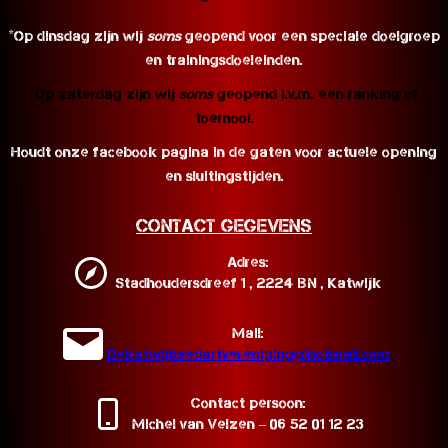
*Op dinsdag zijn wij
soms
geopend voor een speciale doelgroep
en trainingsdoeleinden.
*Op zaterdag zijn wij
soms
geopend i.v.m. een ranking of
toernooi.
Houdt onze facebook pagina in de gaten voor actuele opening
en sluitingstijden.
Contact Gegevens
Adres:
Stadhoudersdreef 1 , 2224 BN , Katwijk
Mail:
Dekatwijksedartvereniging@hotmail.com
Contact persoon:
Michel van Velzen – 06 52 01 12 23