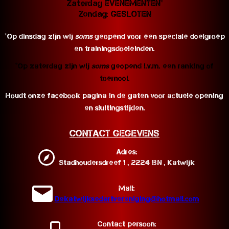
Zaterdag EVENEMENTEN*
Zondag: GESLOTEN
*Op dinsdag zijn wij
soms
geopend voor een speciale doelgroep
en trainingsdoeleinden.
*Op zaterdag zijn wij
soms
geopend i.v.m. een ranking of
toernooi.
Houdt onze facebook pagina in de gaten voor actuele opening
en sluitingstijden.
Contact Gegevens
Adres:
Stadhoudersdreef 1 , 2224 BN , Katwijk
Mail:
Dekatwijksedartvereniging@hotmail.com
Contact persoon: