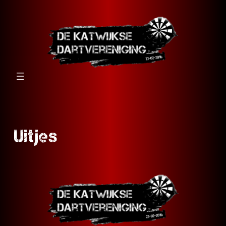
Ga
naar
de
inhoud
Uitjes