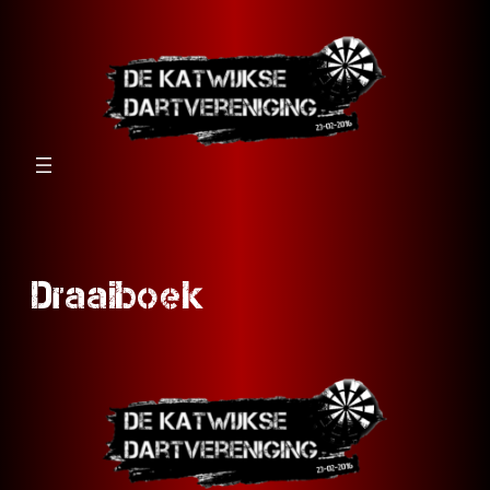
Ga
naar
de
inhoud
Draaiboek