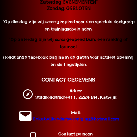
Zaterdag EVENEMENTEN*
Zondag: GESLOTEN
*Op dinsdag zijn wij
soms
geopend voor een speciale doelgroep
en trainingsdoeleinden.
*Op zaterdag zijn wij
soms
geopend i.v.m. een ranking of
toernooi.
Houdt onze facebook pagina in de gaten voor actuele opening
en sluitingstijden.
Contact Gegevens
Adres:
Stadhoudersdreef 1 , 2224 BN , Katwijk
Mail:
Dekatwijksedartvereniging@hotmail.com
Contact persoon: